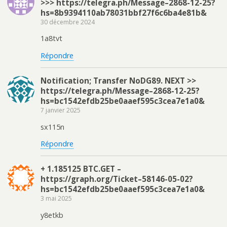
>>> https://telegra.ph/Message–2868-12-25?
hs=8b9394110ab78031bbf27f6c6ba4e81b&
30 décembre 2024
1a8tvt
Répondre
Notification; Transfer NoDG89. NEXT >>
https://telegra.ph/Message–2868-12-25?
hs=bc1542efdb25be0aaef595c3cea7e1a0&
7 janvier 2025
sx115n
Répondre
+ 1.185125 BTC.GET –
https://graph.org/Ticket–58146-05-02?
hs=bc1542efdb25be0aaef595c3cea7e1a0&
3 mai 2025
y8etkb