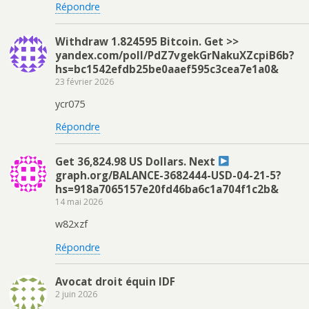
Répondre
Withdraw 1.824595 Bitcoin. Get >>
yandex.com/poll/PdZ7vgekGrNakuXZcpiB6b?
hs=bc1542efdb25be0aaef595c3cea7e1a0&
23 février 2026
ycr075
Répondre
Get 36,824.98 US Dollars. Next
graph.org/BALANCE-3682444-USD-04-21-5?
hs=918a7065157e20fd46ba6c1a704f1c2b&
14 mai 2026
w82xzf
Répondre
Avocat droit équin IDF
2 juin 2026