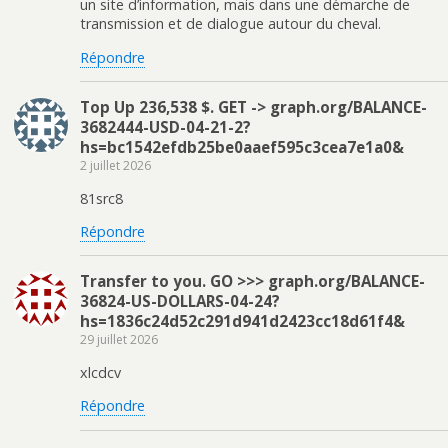
un site d’information, mais dans une démarche de
transmission et de dialogue autour du cheval.
Répondre
Top Up 236,538 $. GET -> graph.org/BALANCE-
3682444-USD-04-21-2?
hs=bc1542efdb25be0aaef595c3cea7e1a0&
2 juillet 2026
81src8
Répondre
Transfer to you. GO >>> graph.org/BALANCE-
36824-US-DOLLARS-04-24?
hs=1836c24d52c291d941d2423cc18d61f4&
29 juillet 2026
xlcdcv
Répondre