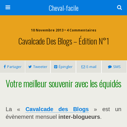
Cheval-facile
10 Novembre 2013 • 4 Commentaires
Cavalcade Des Blogs – Édition N°1
Partager
Tweeter
Épingler
E-mail
SMS
Votre meilleur souvenir avec les équidés
La «
Cavalcade des Blogs
» est un
évènement mensuel
inter-blogueurs
.