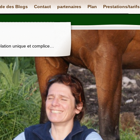
de des Blogs
Contact
partenaires
Plan
Prestations/tarifs
elation unique et complice…