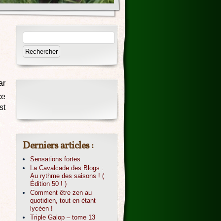
ar
ce
st
Derniers articles :
Sensations fortes
La Cavalcade des Blogs :
Au rythme des saisons ! (
Édition 50 ! )
Comment être zen au
quotidien, tout en étant
lycéen !
Triple Galop – tome 13