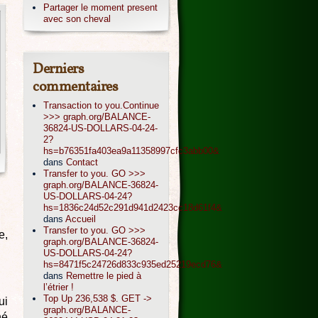
Partager le moment present
avec son cheval
Derniers
commentaires
Transaction to you.Continue
>>> graph.org/BALANCE-
36824-US-DOLLARS-04-24-
2?
hs=b76351fa403ea9a11358997cfc3abb00&
dans
Contact
Transfer to you. GO >>>
graph.org/BALANCE-36824-
US-DOLLARS-04-24?
hs=1836c24d52c291d941d2423cc18d61f4&
dans
Accueil
Transfer to you. GO >>>
e,
graph.org/BALANCE-36824-
US-DOLLARS-04-24?
hs=8471f5c24726d833c935ed25219ecd76&
dans
Remettre le pied à
l’étrier !
Top Up 236,538 $. GET ->
ui
graph.org/BALANCE-
né