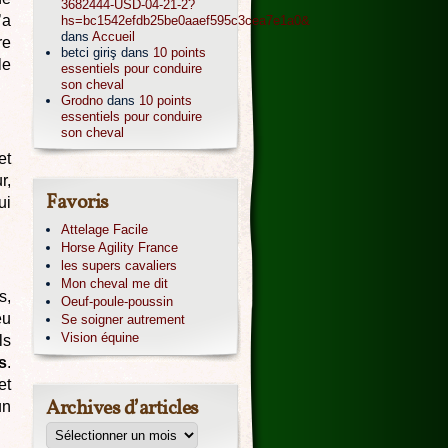
3682444-USD-04-21-2?
’a
hs=bc1542efdb25be0aaef595c3cea7e1a0&
dans
Accueil
re
betci giriş
dans
10 points
le
essentiels pour conduire
son cheval
Grodno
dans
10 points
essentiels pour conduire
son cheval
et
r,
Favoris
ui
Attelage Facile
Horse Agility France
les supers cavaliers
Mon cheval me dit
s,
Oeuf-poule-poussin
eu
Se soigner autrement
Vision équine
ls
s
.
et
Archives d’articles
un