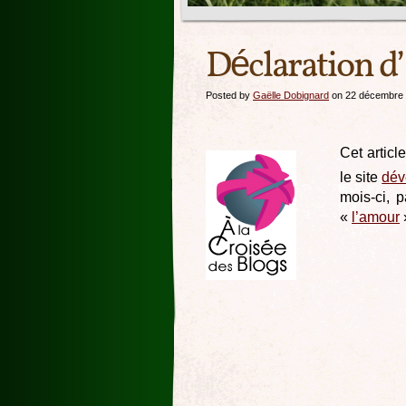
Déclaration 
Posted by
Gaëlle Dobignard
on 22 décembre
Cet articl
le site
dév
mois-ci, 
«
l’amour