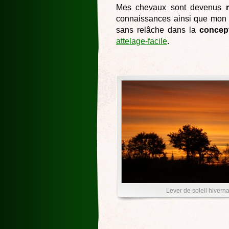
Mes chevaux sont devenus
connaissances ainsi que mon s
sans relâche dans la
concep
attelage-facile
.
Lever de soleil hiverna