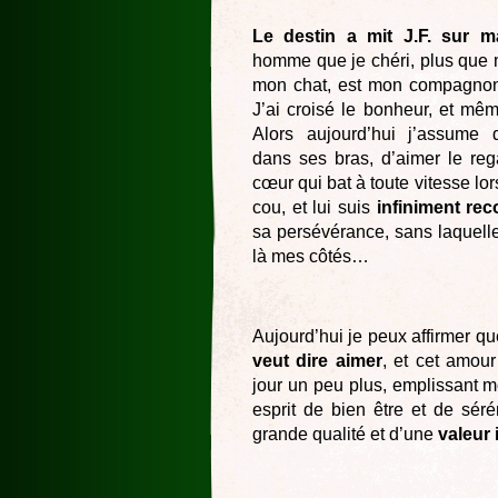
Le destin a mit J.F. sur m
homme que je chéri, plus que
mon chat, est mon compagnon
J’ai croisé le bonheur, et même 
Alors aujourd’hui j’assume 
dans ses bras, d’aimer le rega
cœur qui bat à toute vitesse lors
cou, et lui suis
infiniment re
sa persévérance, sans laquelle 
là mes côtés…
Aujourd’hui je peux affirmer qu
veut dire aimer
, et cet amou
jour un peu plus, emplissant 
esprit de bien être et de séré
grande qualité et d’une
valeur 