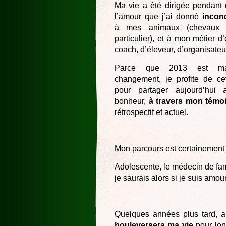
Ma vie a été dirigée pendant
l’amour que j’ai donné
incon
à mes animaux (chevaux 
particulier), et à mon métier d
coach, d’éleveur, d’organisateur
Parce que 2013 est ma
changement, je profite de cet
pour partager aujourd’hui
bonheur,
à travers mon témo
rétrospectif et actuel.
Mon parcours est certainement 
Adolescente, le médecin de fam
je saurais alors si je suis amou
Quelques années plus tard, a
bouleversera ma vie
pour lon