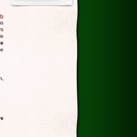
ds
ns
rs
de
de
ue
n,
re