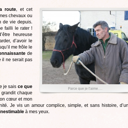
a route
, et cet
 mes chevaux ou
 de vie depuis.
failli le rater !
d’être heureuse
rder, d’avoir le
qu’il me frôle le
connaissante
de
il ne serait pas
e je sais
ce que
Parce que je t’aime….
r grandit chaque
mon cœur et mon
nité. Je vis un amour complice, simple, et sans histoire, d’u
inestimable
à mes yeux.