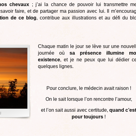
nos chevaux
; j’ai la chance de pouvoir lui transmettre m
avoir faire, et de partager ma passion avec lui. Il m’encoura
tion de ce blog
, contribue aux illustrations et au défi du bl
Chaque matin le jour se lève sur une nouvel
journée où
sa présence illumine m
existence
, et je ne peux que lui dédier c
quelques lignes.
Pour conclure, le médecin avait raison !
On le sait lorsque l’on rencontre l’amour,
et l’on sait aussi avec certitude,
quand
c’es
l
pour toujours
!