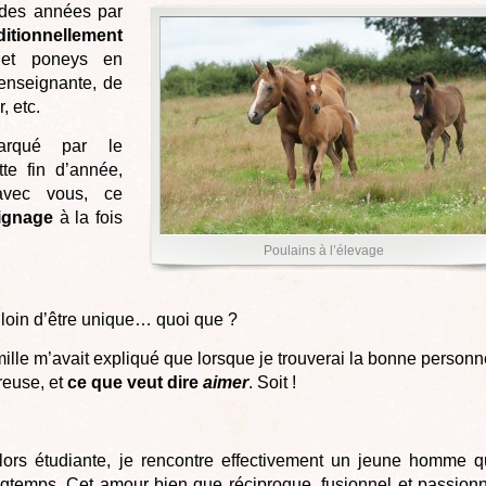
 des années par
ditionnellement
et poneys en
’enseignante, de
, etc.
rqué par le
te fin d’année,
 avec vous, ce
ignage
à la fois
Poulains à l’élevage
loin d’être unique… quoi que ?
ille m’avait expliqué que lorsque je trouverai la bonne personn
reuse, et
ce que veut dire
aimer
. Soit !
lors étudiante, je rencontre effectivement un jeune homme q
gtemps. Cet amour bien que réciproque, fusionnel et passion