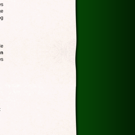
es
ge
og
le
on
es
t