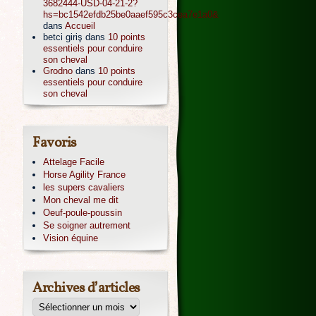
3682444-USD-04-21-2?
hs=bc1542efdb25be0aaef595c3cea7e1a0&
dans
Accueil
betci giriş
dans
10 points
essentiels pour conduire
son cheval
Grodno
dans
10 points
essentiels pour conduire
son cheval
Favoris
Attelage Facile
Horse Agility France
les supers cavaliers
Mon cheval me dit
Oeuf-poule-poussin
Se soigner autrement
Vision équine
Archives d’articles