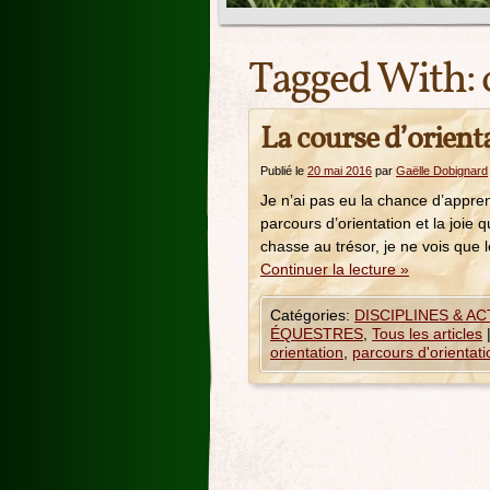
Tagged With:
La course d’orient
Publié le
20 mai 2016
par
Gaëlle Dobignard
Je n’ai pas eu la chance d’appren
parcours d’orientation et la joie
chasse au trésor, je ne vois que
Continuer la lecture
»
Catégories:
DISCIPLINES & A
ÉQUESTRES
,
Tous les articles
orientation
,
parcours d'orientati