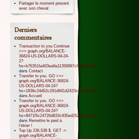
Partager le moment present
avec son cheval
Derniers
commentaires
Transaction to you.Continue
>>> graph.org/BALANCE-
36824-US-DOLLARS-04-24-
2?
hs=b76351fa403ea9a11358997cfc3abb00&
dans
Contact
Transfer to you. GO >>>
graph.org/BALANCE-36824-
US-DOLLARS-04-24?
hs=1836c24d52c291d941d2423cc18d61f4&
dans
Accueil
Transfer to you. GO >>>
graph.org/BALANCE-36824-
US-DOLLARS-04-24?
hs=8471f5c24726d833c935ed25219ecd76&
dans
Remettre le pied à
l’étrier !
Top Up 236,538 $. GET ->
graph.org/BALANCE-