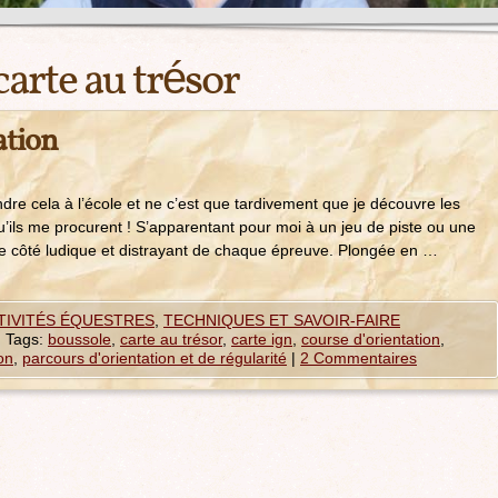
carte au trésor
ation
dre cela à l’école et ne c’est que tardivement que je découvre les
 qu’ils me procurent ! S’apparentant pour moi à un jeu de piste ou une
 le côté ludique et distrayant de chaque épreuve. Plongée en …
CTIVITÉS ÉQUESTRES
,
TECHNIQUES ET SAVOIR-FAIRE
|
Tags:
boussole
,
carte au trésor
,
carte ign
,
course d'orientation
,
on
,
parcours d'orientation et de régularité
|
2 Commentaires