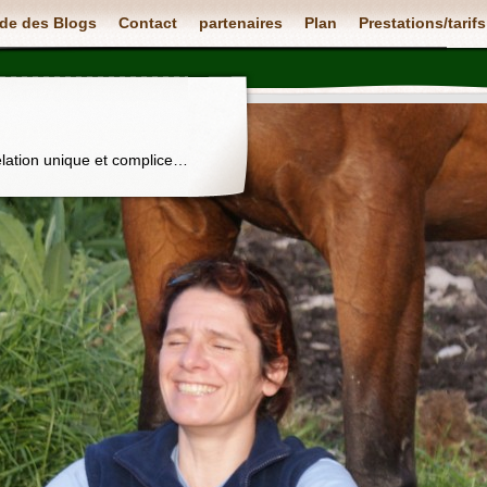
de des Blogs
Contact
partenaires
Plan
Prestations/tarifs
elation unique et complice…