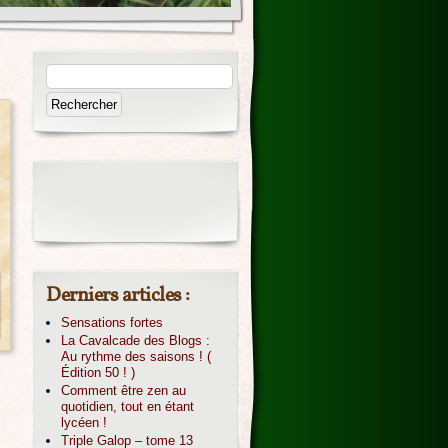
Derniers articles :
Sensations fortes
La Cavalcade des Blogs :
Au rythme des saisons ! (
Édition 50 ! )
Comment être zen au
quotidien, tout en étant
lycéen !
Triple Galop – tome 13