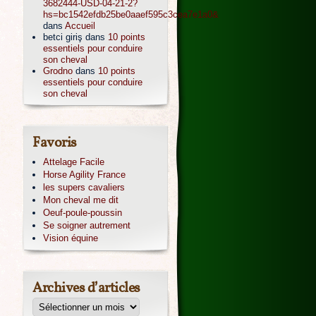
3682444-USD-04-21-2?
hs=bc1542efdb25be0aaef595c3cea7e1a0&
dans
Accueil
betci giriş
dans
10 points
essentiels pour conduire
son cheval
Grodno
dans
10 points
essentiels pour conduire
son cheval
Favoris
Attelage Facile
Horse Agility France
les supers cavaliers
Mon cheval me dit
Oeuf-poule-poussin
Se soigner autrement
Vision équine
Archives d’articles