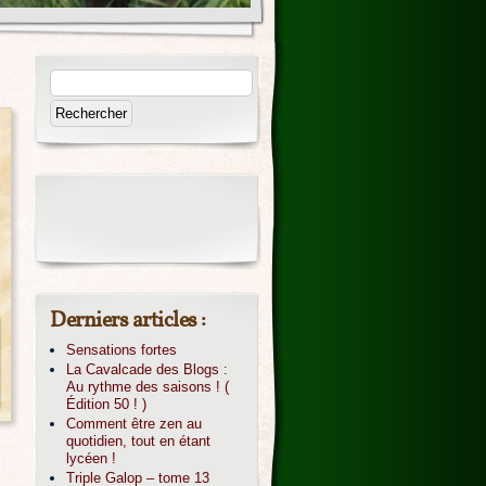
Derniers articles :
Sensations fortes
La Cavalcade des Blogs :
Au rythme des saisons ! (
Édition 50 ! )
Comment être zen au
quotidien, tout en étant
lycéen !
Triple Galop – tome 13