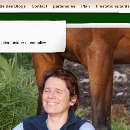
de des Blogs
Contact
partenaires
Plan
Prestations/tarifs
elation unique et complice…