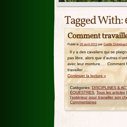
Tagged With:
Comment travaille
Publié le
26 avril 2015
par
Gaëlle Dobignar
Il y a des cavaliers qui se plaig
pas libre, alors que d’autres n’
avec leur monture… Comment faire
travailler …
Continuer la lecture
»
Catégories:
DISCIPLINES & A
ÉQUESTRES
,
Tous les articles
l'extérieur pour travailler son c
Commentaires