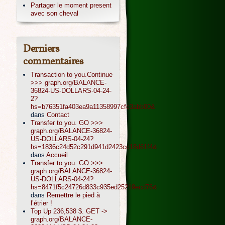
Partager le moment present
avec son cheval
Derniers
commentaires
Transaction to you.Continue
>>> graph.org/BALANCE-
36824-US-DOLLARS-04-24-
2?
hs=b76351fa403ea9a11358997cfc3abb00&
dans
Contact
Transfer to you. GO >>>
graph.org/BALANCE-36824-
US-DOLLARS-04-24?
hs=1836c24d52c291d941d2423cc18d61f4&
dans
Accueil
Transfer to you. GO >>>
graph.org/BALANCE-36824-
US-DOLLARS-04-24?
hs=8471f5c24726d833c935ed25219ecd76&
dans
Remettre le pied à
l’étrier !
Top Up 236,538 $. GET ->
graph.org/BALANCE-