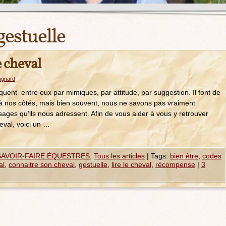
gestuelle
e cheval
ignard
nt entre eux par mimiques, par attitude, par suggestion. Il font de
à nos côtés, mais bien souvent, nous ne savons pas vraiment
ages qu’ils nous adressent. Afin de vous aider à vous y retrouver
eval, voici un …
SAVOIR-FAIRE ÉQUESTRES
,
Tous les articles
|
Tags:
bien être
,
codes
al
,
connaitre son cheval
,
gestuelle
,
lire le cheval
,
récompense
|
3