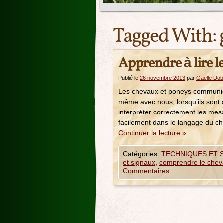
Tagged With:
Apprendre à lire l
Publié le
26 novembre 2013
par
Gaëlle Dob
Les chevaux et poneys communique
même avec nous, lorsqu’ils sont 
interpréter correctement les mess
facilement dans le langage du ch
Continuer la lecture
»
Catégories:
TECHNIQUES ET 
et signaux
,
comprendre le chev
Commentaires