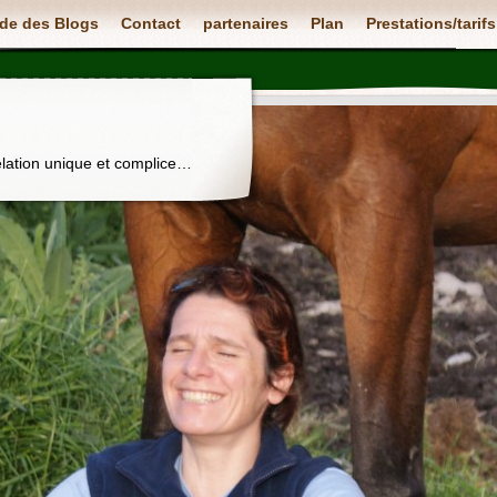
de des Blogs
Contact
partenaires
Plan
Prestations/tarifs
elation unique et complice…