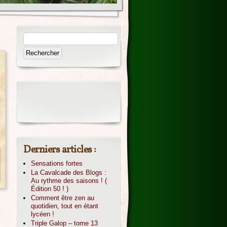
Derniers articles :
Sensations fortes
La Cavalcade des Blogs :
Au rythme des saisons ! (
Édition 50 ! )
Comment être zen au
quotidien, tout en étant
lycéen !
Triple Galop – tome 13