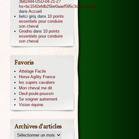
3682444-USD-04-21-2?
hs=bc1542efdb25be0aaef595c3cea7e1a0&
dans
Accueil
betci giriş
dans
10 points
essentiels pour conduire
son cheval
Grodno
dans
10 points
essentiels pour conduire
son cheval
Favoris
Attelage Facile
Horse Agility France
les supers cavaliers
Mon cheval me dit
Oeuf-poule-poussin
Se soigner autrement
Vision équine
Archives d’articles