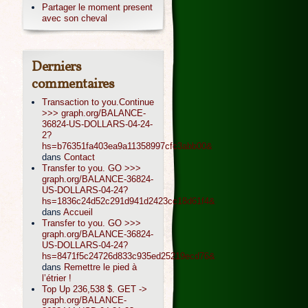
Partager le moment present
avec son cheval
Derniers
commentaires
Transaction to you.Continue
>>> graph.org/BALANCE-
36824-US-DOLLARS-04-24-
2?
hs=b76351fa403ea9a11358997cfc3abb00&
dans
Contact
Transfer to you. GO >>>
graph.org/BALANCE-36824-
US-DOLLARS-04-24?
hs=1836c24d52c291d941d2423cc18d61f4&
dans
Accueil
Transfer to you. GO >>>
graph.org/BALANCE-36824-
US-DOLLARS-04-24?
hs=8471f5c24726d833c935ed25219ecd76&
dans
Remettre le pied à
l’étrier !
Top Up 236,538 $. GET ->
graph.org/BALANCE-