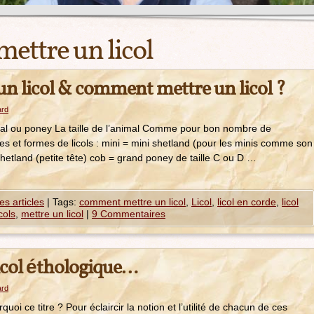
mettre un licol
n licol & comment mettre un licol ?
ard
heval ou poney La taille de l’animal Comme pour bon nombre de
ailles et formes de licols : mini = mini shetland (pour les minis comme son
hetland (petite tête) cob = grand poney de taille C ou D …
es articles
|
Tags:
comment mettre un licol
,
Licol
,
licol en corde
,
licol
icols
,
mettre un licol
|
9 Commentaires
licol éthologique…
ard
uoi ce titre ? Pour éclaircir la notion et l’utilité de chacun de ces