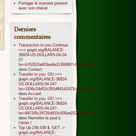
Partager le moment present
avec son cheval
Derniers
commentaires
Transaction to you.Continue
>>> graph.org/BALANCE-
36824-US-DOLLARS-04-24-
2?
hs=b76351fa403ea9a11358997cfc3abb00&
dans
Contact
Transfer to you. GO >>>
graph.org/BALANCE-36824-
US-DOLLARS-04-24?
hs=1836c24d52c291d941d2423cc18d61f4&
dans
Accueil
Transfer to you. GO >>>
graph.org/BALANCE-36824-
US-DOLLARS-04-24?
hs=8471f5c24726d833c935ed25219ecd76&
dans
Remettre le pied à
l’étrier !
Top Up 236,538 $. GET ->
graph.org/BALANCE-