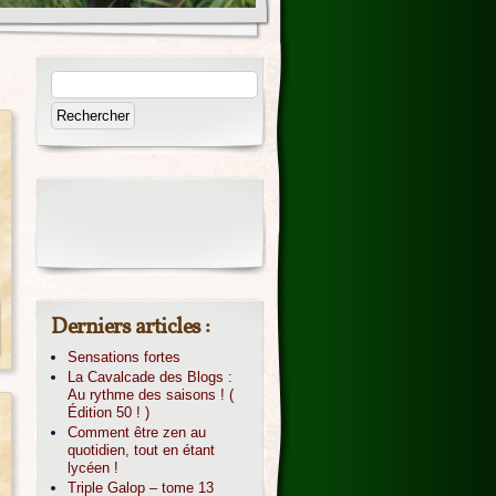
Derniers articles :
Sensations fortes
La Cavalcade des Blogs :
Au rythme des saisons ! (
Édition 50 ! )
Comment être zen au
quotidien, tout en étant
lycéen !
Triple Galop – tome 13