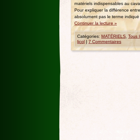
matériels indispensables au cava
Pour expliquer la différence entr
absolument pas le terme indiqué 
Continuer la lecture
»
Catégories:
MATÉRIELS
,
Tous l
licol
|
7 Commentaires