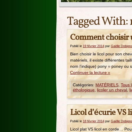
Tagged With:
Comment choisir u
Publié le
19 février 2014
par
Gaëlle Dobign
Bien choisir le licol pour son c
matériels, il existe différentes t
nom l’indique) pony = poney ou s
Continuer la lecture
»
Catégories:
MATÉRIELS
,
Tous l
éthologique
,
licoler un cheval
,
l
Licol d’écurie VS 
Publié le
18 février 2014
par
Gaëlle Dobign
Licol plat VS licol en corde… Pourq