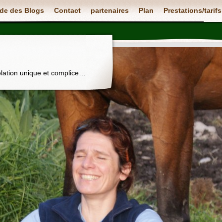
de des Blogs
Contact
partenaires
Plan
Prestations/tarifs
elation unique et complice…