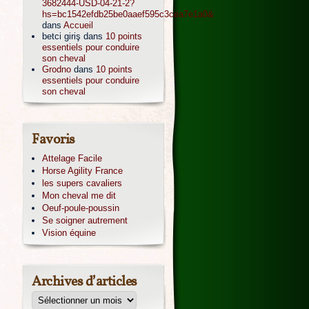
3682444-USD-04-21-2?
hs=bc1542efdb25be0aaef595c3cea7e1a0&
dans
Accueil
betci giriş
dans
10 points
essentiels pour conduire
son cheval
Grodno
dans
10 points
essentiels pour conduire
son cheval
Favoris
Attelage Facile
Horse Agility France
les supers cavaliers
Mon cheval me dit
Oeuf-poule-poussin
Se soigner autrement
Vision équine
Archives d’articles