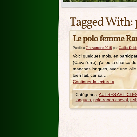
Tagged With:
Le polo femme Ra
Publié le
7 novembre 2015
par
Gaëlle Dobi
Voici quelques mois, en participa
(Cavali’erre), j’ai eu la chance 
manches longues, avec une jolie c
bien fait, car sa …
Continuer la lecture
»
Catégories:
AUTRES ARTICLES
longues
,
polo rando cheval
,
t-s