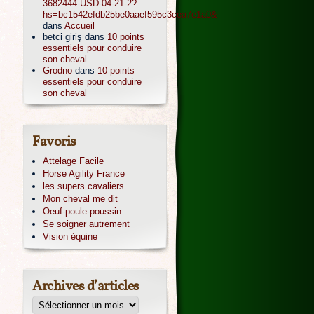
3682444-USD-04-21-2?
hs=bc1542efdb25be0aaef595c3cea7e1a0&
dans
Accueil
betci giriş
dans
10 points
essentiels pour conduire
son cheval
Grodno
dans
10 points
essentiels pour conduire
son cheval
Favoris
Attelage Facile
Horse Agility France
les supers cavaliers
Mon cheval me dit
Oeuf-poule-poussin
Se soigner autrement
Vision équine
Archives d’articles