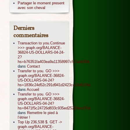
Partager le moment present
avec son cheval
Derniers
commentaires
Transaction to you.Continue
>>> graph.org/BALANCE-
36824-US-DOLLARS-04-24-
2?
hs=b76351fa403ea9a11358997cfc3abb00&
dans
Contact
Transfer to you. GO >>>
graph.org/BALANCE-36824-
US-DOLLARS-04-24?
hs=1836c24d52c291d941d2423cc18d61f4&
dans
Accueil
Transfer to you. GO >>>
graph.org/BALANCE-36824-
US-DOLLARS-04-24?
hs=8471f5c24726d833c935ed25219ecd76&
dans
Remettre le pied à
l’étrier !
Top Up 236,538 $. GET ->
graph.org/BALANCE-