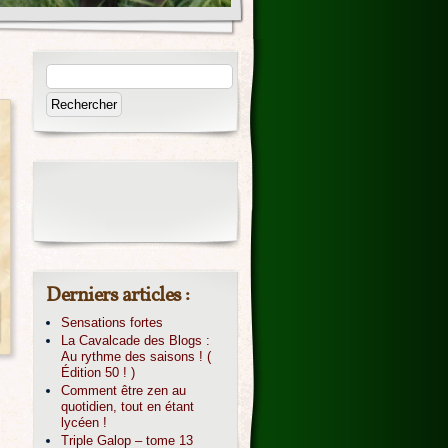
Derniers articles :
Sensations fortes
La Cavalcade des Blogs :
Au rythme des saisons ! (
Édition 50 ! )
Comment être zen au
quotidien, tout en étant
lycéen !
Triple Galop – tome 13