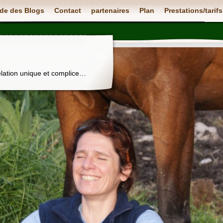
de des Blogs
Contact
partenaires
Plan
Prestations/tarifs
elation unique et complice…