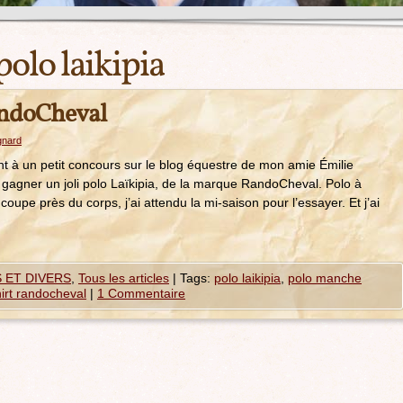
polo laikipia
ndoCheval
gnard
nt à un petit concours sur le blog équestre de mon amie Émilie
de gagner un joli polo Laïkipia, de la marque RandoCheval. Polo à
oupe près du corps, j’ai attendu la mi-saison pour l’essayer. Et j’ai
 ET DIVERS
,
Tous les articles
|
Tags:
polo laikipia
,
polo manche
hirt randocheval
|
1 Commentaire