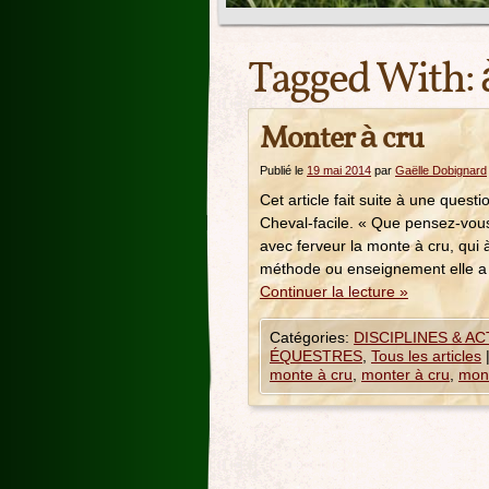
Tagged With:
Monter à cru
Publié le
19 mai 2014
par
Gaëlle Dobignard
Cet article fait suite à une quest
Cheval-facile. « Que pensez-vous
avec ferveur la monte à cru, qu
méthode ou enseignement elle 
Continuer la lecture
»
Catégories:
DISCIPLINES & A
ÉQUESTRES
,
Tous les articles
monte à cru
,
monter à cru
,
mont