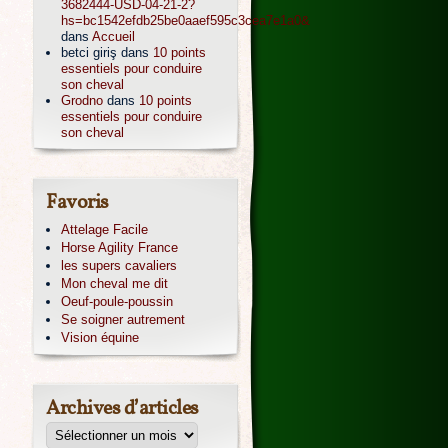
3682444-USD-04-21-2?
hs=bc1542efdb25be0aaef595c3cea7e1a0&
dans
Accueil
betci giriş
dans
10 points
essentiels pour conduire
son cheval
Grodno
dans
10 points
essentiels pour conduire
son cheval
Favoris
Attelage Facile
Horse Agility France
les supers cavaliers
Mon cheval me dit
Oeuf-poule-poussin
Se soigner autrement
Vision équine
Archives d’articles