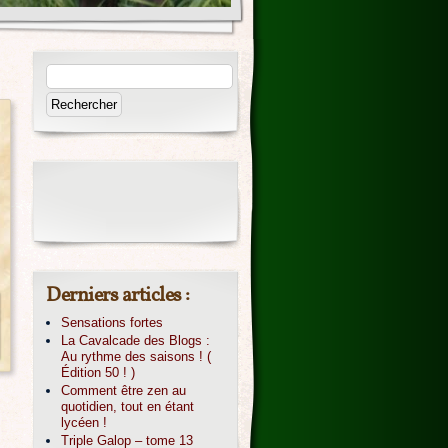
Derniers articles :
Sensations fortes
La Cavalcade des Blogs :
Au rythme des saisons ! (
Édition 50 ! )
Comment être zen au
quotidien, tout en étant
lycéen !
Triple Galop – tome 13