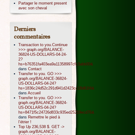
Partager le moment present
avec son cheval
Derniers
commentaires
Transaction to you.Continue
>>> graph.org/BALANCE-
36824-US-DOLLARS-04-24-
2?
hs=b76351fa403ea9a11358997cfc3abb00&
dans
Contact
Transfer to you. GO >>>
graph.org/BALANCE-36824-
US-DOLLARS-04-24?
hs=1836c24d52c291d941d2423cc18d61f4&
dans
Accueil
Transfer to you. GO >>>
graph.org/BALANCE-36824-
US-DOLLARS-04-24?
hs=8471f5c24726d833c935ed25219ecd76&
dans
Remettre le pied à
l’étrier !
Top Up 236,538 $. GET ->
graph.org/BALANCE-