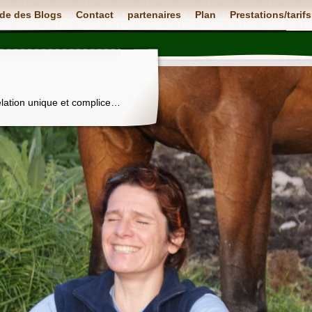
de des Blogs
Contact
partenaires
Plan
Prestations/tarifs
elation unique et complice…