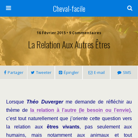
Cheval-facile
16 Février 2015 • 9 Commentaires
La Relation Aux Autres Êtres
Partager
Tweeter
Épingler
E-mail
SMS
Lorsque
Théo Duverger
me demande de réfléchir au
thème de
la relation à l’autre (le besoin ou l’envie)
,
c’est tout naturellement que j’oriente cette question vers
la relation aux
êtres vivants
, pas seulement aux
humains, mais notamment aux animaux et tout